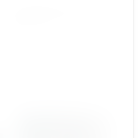
Il report di impatto di Bentley descrive il nostro
modo di adottare metodi più sostenibili ed etici
per influenzare il nostro impatto ambientale,
sociale e di governance.
Visualizza il resoconto
❯