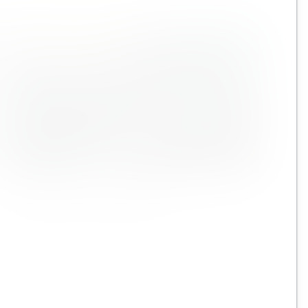
Presentazione di Bentley
Presentazione di Bentley Systems, la società di
software per l'ingegneria delle infrastrutture.
Leggi di più
❯