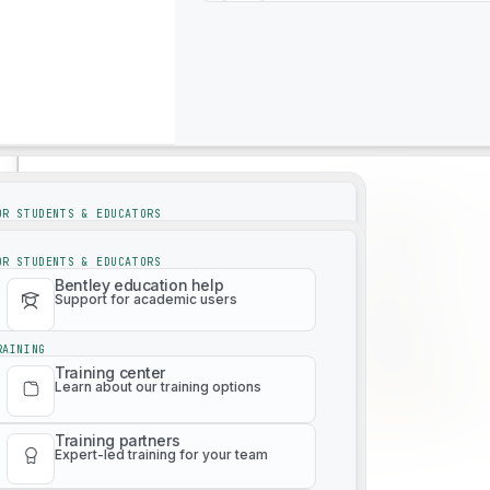
Leggi la lettera
❯
Supporto
Supporto
OR STUDENTS & EDUCATORS
Bentley education help
Support for academic users
OR STUDENTS & EDUCATORS
Bentley education help
Support for academic users
RAINING
Training center
Learn about our training options
RAINING
Training center
Learn about our training options
Training partners
Expert-led training for your team
Training partners
Expert-led training for your team
Paid training catalog
Infrastructure Yearbook
Learn any product at any level