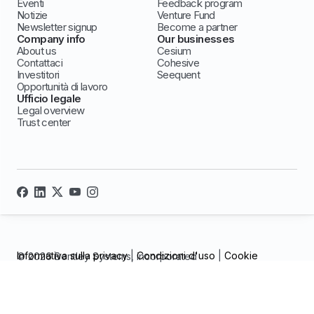
Eventi
Feedback program
Notizie
Venture Fund
Newsletter signup
Become a partner
Company info
Our businesses
About us
Cesium
Contattaci
Cohesive
Investitori
Seequent
Opportunità di lavoro
Ufficio legale
Legal overview
Trust center
Informativa sulla privacy
|
Condizioni d'uso
|
Cookie
© 2026 Bentley Systems, incorporated