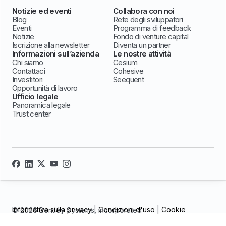
Notizie ed eventi
Collabora con noi
Blog
Rete degli sviluppatori
Eventi
Programma di feedback
Notizie
Fondo di venture capital
Iscrizione alla newsletter
Diventa un partner
Informazioni sull’azienda
Le nostre attività
Chi siamo
Cesium
Contattaci
Cohesive
Investitori
Seequent
Opportunità di lavoro
Ufficio legale
Panoramica legale
Trust center
Informativa sulla privacy
|
Condizioni d'uso
|
Cookie
© 2026 Bentley Systems, incorporated