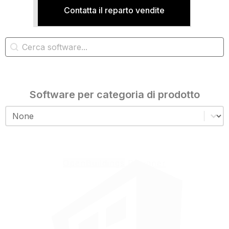
Contatta il reparto vendite
Ricerca software
Ricerca contenuto
Software per categoria di prodotto
Software per categoria di prodotto
Software per categoria di prodotto
OpenBuildings
Designer