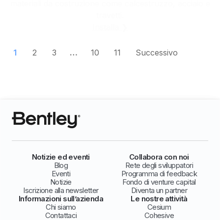
materiali da costruzione come calcestruzzo, acciaio e
travetti.
Installa ❯
1
2
3
…
10
11
Successivo
Notizie ed eventi
Collabora con noi
Blog
Rete degli sviluppatori
Eventi
Programma di feedback
Notizie
Fondo di venture capital
Iscrizione alla newsletter
Diventa un partner
Informazioni sull’azienda
Le nostre attività
Chi siamo
Cesium
Contattaci
Cohesive