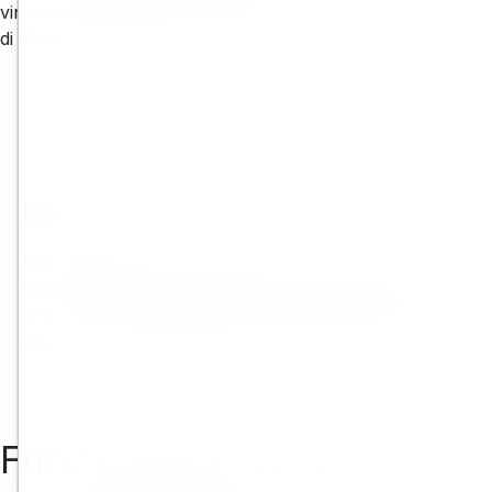
vincoli di budget e dalla crescente domanda di strade più sicur
di Google Street View, forniamo informazioni fruibili che tr
Ispezione
Raccogliamo grandi quantità di dati visivi da diverse
fonti, tra cui le dashcam esistenti e l'archivio completo
di Google Street View, per creare una documentazione
visiva ricca e aggiornata della tua rete stradale.
Funzionalità di Blyncsy