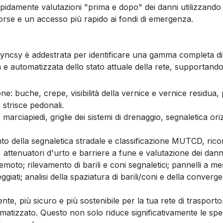
pidamente valutazioni "prima e dopo" dei danni utilizzando i
isorse e un accesso più rapido ai fondi di emergenza.
i Blyncsy è addestrata per identificare una gamma completa di c
 e automatizzata dello stato attuale della rete, supportan
ne: buche, crepe, visibilità della vernice e vernice residua,
 strisce pedonali.
, marciapiedi, griglie dei sistemi di drenaggio, segnaletica ori
to della segnaletica stradale e classificazione MUTCD, ricon
l, attenuatori d'urto e barriere a fune e valutazione dei dann
emoto; rilevamento di barili e coni segnaletici; pannelli a m
iati; analisi della spaziatura di barili/coni e della converg
ente, più sicuro e più sostenibile per la tua rete di trasporto
matizzato. Questo non solo riduce significativamente le sp