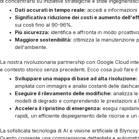
di concentrarsi su iniziative strategiche e sfide ingegnerist
Dati accurati in tempo reale:
accedi a informazioni p
Significativa riduzione dei costi e aumento dell'ef
sui costi fino al 90-96%.
Più sicurezza:
identifica e affronta in modo proattivo
Maggiore sostenibilità:
ottimizza la manutenzione per
dell'ambiente.
La nostra rivoluzionaria partnership con Google Cloud integr
e contesto storico senza precedenti. Ecco cosa può fare il 
Sviluppare una mappa di base ad alta risoluzione:
ampliata con immagini e analisi costanti delle dashca
Eseguire il rilevamento delle modifiche:
analizza le 
modelli di degrado e comprendendo le prestazioni a 
Accelera il ripristino di emergenza:
esegui rapidamen
rapidi, un efficiente dispiegamento delle risorse e u
La sofisticata tecnologia di AI e visione artificiale di Blyncs
Questo consente una comprensione dettagliata e automatizz