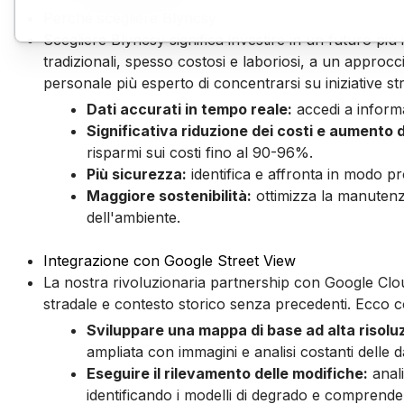
Perché scegliere Blyncsy
Scegliere Blyncsy significa investire in un futuro più 
tradizionali, spesso costosi e laboriosi, a un appro
personale più esperto di concentrarsi su iniziative s
Dati accurati in tempo reale:
accedi a informaz
Significativa riduzione dei costi e aumento d
risparmi sui costi fino al 90-96%.
Più sicurezza:
identifica e affronta in modo pro
Maggiore sostenibilità:
ottimizza la manutenzi
dell'ambiente.
Integrazione con Google Street View
La nostra rivoluzionaria partnership con Google Cloud 
stradale e contesto storico senza precedenti. Ecco c
Sviluppare una mappa di base ad alta risolu
ampliata con immagini e analisi costanti delle
Eseguire il rilevamento delle modifiche:
anali
identificando i modelli di degrado e comprende