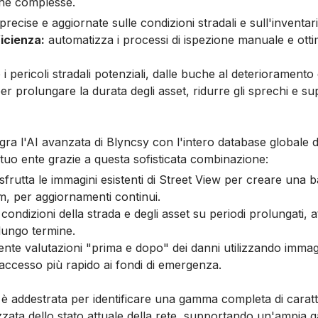
iche complesse.
recise e aggiornate sulle condizioni stradali e sull'inventari
ficienza:
automatizza i processi di ispezione manuale e otti
 i pericoli stradali potenziali, dalle buche al deterioramento
 prolungare la durata degli asset, ridurre gli sprechi e sup
a l'AI avanzata di Blyncsy con l'intero database globale di G
tuo ente grazie a questa sofisticata combinazione:
sfrutta le immagini esistenti di Street View per creare una b
m, per aggiornamenti continui.
condizioni della strada e degli asset su periodi prolungati, at
lungo termine.
te valutazioni "prima e dopo" dei danni utilizzando immagini
n accesso più rapido ai fondi di emergenza.
y è addestrata per identificare una gamma completa di caratteri
ata dello stato attuale della rete, supportando un'ampia g