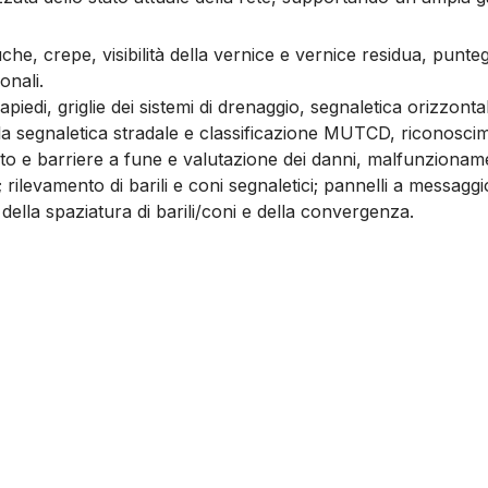
he, crepe, visibilità della vernice e vernice residua, punteg
onali.
piedi, griglie dei sistemi di drenaggio, segnaletica orizzontale
a segnaletica stradale e classificazione MUTCD, riconoscimen
rto e barriere a fune e valutazione dei danni, malfunzionamen
 rilevamento di barili e coni segnaletici; pannelli a messaggi
 della spaziatura di barili/coni e della convergenza.