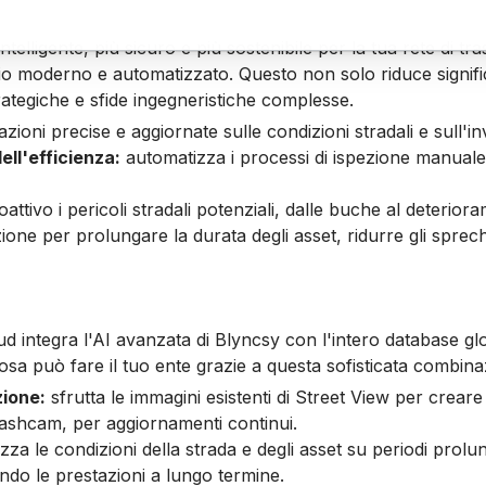
intelligente, più sicuro e più sostenibile per la tua rete di t
ccio moderno e automatizzato. Questo non solo riduce signi
trategiche e sfide ingegneristiche complesse.
ioni precise e aggiornate sulle condizioni stradali e sull'in
ell'efficienza:
automatizza i processi di ispezione manuale
attivo i pericoli stradali potenziali, dalle buche al deterior
one per prolungare la durata degli asset, ridurre gli sprech
integra l'AI avanzata di Blyncsy con l'intero database globa
osa può fare il tuo ente grazie a questa sofisticata combina
zione:
sfrutta le immagini esistenti di Street View per creare
 dashcam, per aggiornamenti continui.
zza le condizioni della strada e degli asset su periodi prolung
ndo le prestazioni a lungo termine.