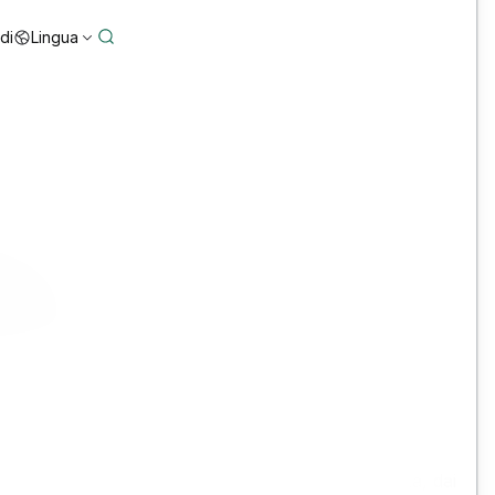
di
Lingua
on
edenti
rti con Blyncsy.
ure di superare le sfide derivanti dall'obsolescenza, dai