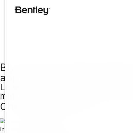
Blyncsy sta rivoluzionando
approfondimenti basati sull
Le strade come non le hai mai vis
migliora l'efficienza e la sicurezz
Che cos'è Blyncsy?
In un'epoca in cui le reti di trasporto sono più critiche che