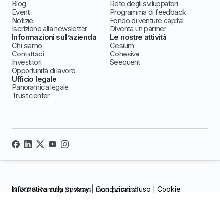
Blog
Rete degli sviluppatori
Eventi
Programma di feedback
Notizie
Fondo di venture capital
Iscrizione alla newsletter
Diventa un partner
Informazioni sull’azienda
Le nostre attività
Chi siamo
Cesium
Contattaci
Cohesive
Investitori
Seequent
Opportunità di lavoro
Ufficio legale
Panoramica legale
Trust center
Informativa sulla privacy
|
Condizioni d'uso
|
Cookie
© 2026 Bentley Systems, incorporated