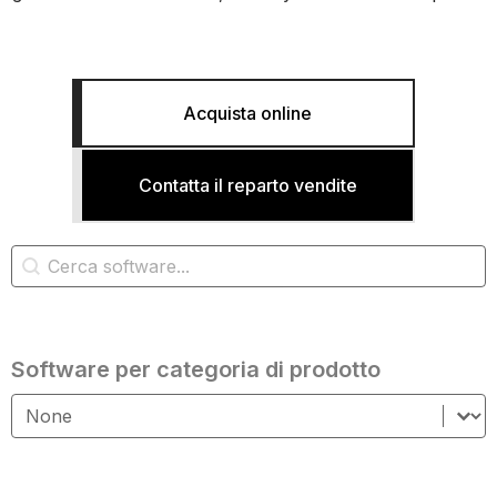
Acquista online
Contatta il reparto vendite
Ricerca software
Ricerca contenuto
Software per categoria di prodotto
Software per categoria di prodotto
Software per categoria di prodotto